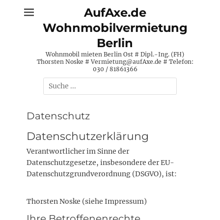
Zum
AufAxe.de
Inhalt
Wohnmobilvermietung
springen
Berlin
Wohnmobil mieten Berlin Ost # Dipl.-Ing. (FH)
Thorsten Noske # Vermietung@aufAxe.de # Telefon:
030 / 81861366
Suche
nach:
Datenschutz
Datenschutzerklärung
Verantwortlicher im Sinne der
Datenschutzgesetze, insbesondere der EU-
Datenschutzgrundverordnung (DSGVO), ist:
Thorsten Noske (siehe Impressum)
Ihre Betroffenenrechte