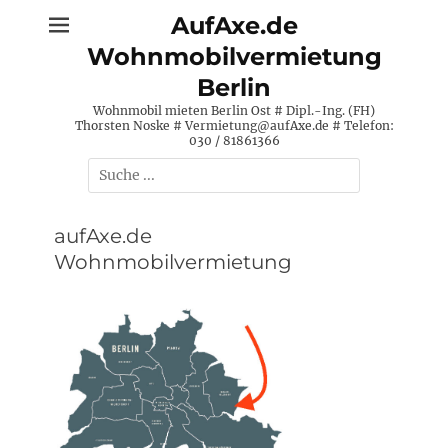
Zum
AufAxe.de
Inhalt
Wohnmobilvermietung
springen
Berlin
Wohnmobil mieten Berlin Ost # Dipl.-Ing. (FH)
Thorsten Noske # Vermietung@aufAxe.de # Telefon:
030 / 81861366
Suche
nach:
aufAxe.de
Wohnmobilvermietung